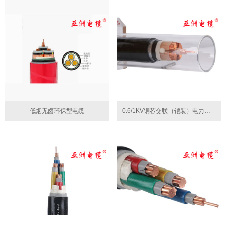
低烟无卤环保型电缆
0.6/1KV铜芯交联（铠装）电力电缆