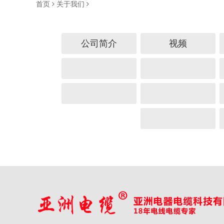
首页
关于我们
公司简介
视频