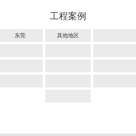
工程案例
东莞
其他地区