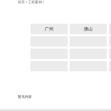
首页
工程案例
广州
佛山
暂无内容