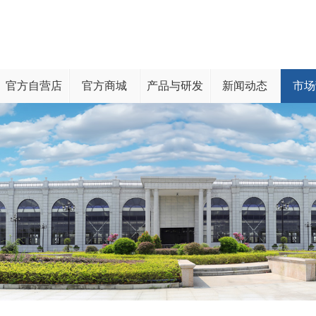
官方自营店
官方商城
产品与研发
新闻动态
市场