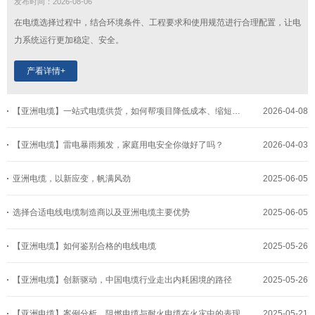
发布时间：2026-08-06
在电缆选择过程中，结合环境条件、工程要求和使用规范进行合理配置，让电
力系统运行更加稳定、安全。
产看详情+
【亚洲电缆】一站式电缆供货，如何帮项目降低成本、缩短工期？
2026-04-08
【亚洲电缆】雷电暴雨频发，家庭用电安全你做好了吗？
2026-04-03
亚洲电缆，以新应变，帆满风劲
2025-06-05
选择合适电线电缆制造商以及亚洲电缆主要优势
2025-06-05
【亚洲电缆】如何鉴别合格的电线电缆
2025-05-26
【亚洲电缆】创新驱动，中国电缆行业走出内耗困境的路径
2025-05-26
【亚洲电缆】案例分析，阻燃电缆与耐火电缆在火灾中的表现
2025-05-21